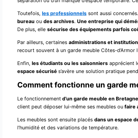
séparation ou d’un manque d’espace temporaire. Cett
Toutefois,
les professionnels
sont aussi concernés
bureau
ou
des archives
.
Une entreprise qui dém
De plus, elle
sécurise des équipements parfois co
Par ailleurs, certaines
administrations et institutio
recourt souvent à un garde meuble Côtes-d’Armor lor
Enfin,
les étudiants ou les saisonniers
apprécient l
espace sécurisé
s’avère une solution pratique pend
Comment fonctionne un garde me
Le fonctionnement
d’un garde meuble en Bretagn
client peut déposer lui-même ses meubles ou
faire 
Les meubles sont ensuite placés
dans un espace de
l’humidité et des variations de température.