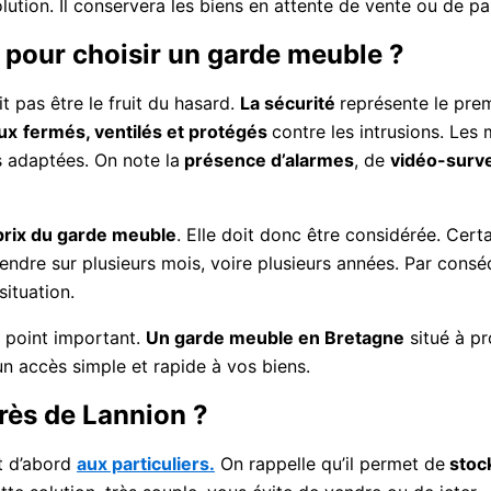
solution. Il conservera les biens en attente de vente ou de pa
 pour choisir un garde meuble ?
t pas être le fruit du hasard.
La sécurité
représente le prem
ux
fermés, ventilés et protégés
contre les intrusions. Les
 adaptées. On note la
présence d’alarmes
, de
vidéo-surve
prix du garde meuble
. Elle doit donc être considérée. Cer
ndre sur plusieurs mois, voire plusieurs années. Par conséq
situation.
 point important.
Un garde meuble en Bretagne
situé à pr
 un accès simple et rapide à vos biens.
rès de Lannion ?
t d’abord
aux particuliers.
On rappelle qu’il permet de
stoc