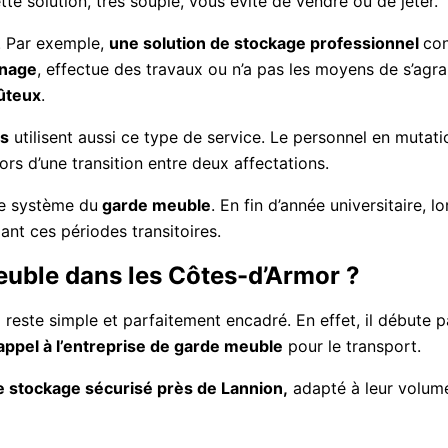
e solution, très souple, vous évite de vendre ou de jeter.
. Par exemple,
une solution de stockage professionnel
co
énage
, effectue des travaux ou n’a pas les moyens de s’agra
ûteux
.
ns
utilisent aussi ce type de service. Le personnel en mutati
s d’une transition entre deux affectations.
e système du
garde meuble
. En fin d’année universitaire, l
ant ces périodes transitoires.
uble dans les Côtes-d’Armor ?
e
reste simple et parfaitement encadré.
En effet, il débute p
appel à l’entreprise de garde meuble
pour le transport.
 stockage sécurisé près de Lannion,
adapté à leur volume.