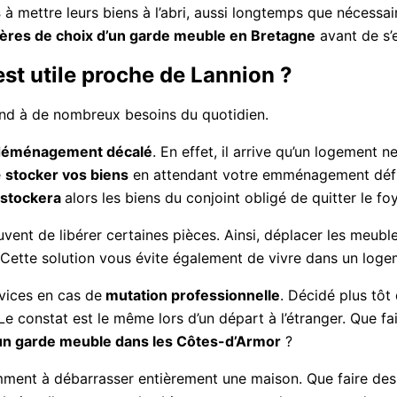
s
à mettre leurs biens à l’abri, aussi longtemps que nécessai
tères de choix d’un garde meuble en Bretagne
avant de s’
st utile proche de Lannion ?
nd à de nombreux besoins du quotidien.
déménagement décalé
. En effet, il arrive qu’un logement
e
stocker vos biens
en attendant votre emménagement défini
 stockera
alors les biens du conjoint obligé de quitter le fo
ent de libérer certaines pièces. Ainsi, déplacer les meubl
s. Cette solution vous évite également de vivre dans un log
vices en cas de
mutation professionnelle
. Décidé plus tôt
 constat est le même lors d’un départ à l’étranger. Que fa
un garde meuble dans les Côtes-d’Armor
?
uemment à débarrasser entièrement une maison. Que faire de